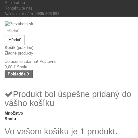
Prihlásiť sa
Kontaktujte nás
Zavolajte nám:
0905-203 892
Hľadať
Košík
(prázdne)
Žiadne produkty
Doručenie zdarma!
Poštovné
0,00 €
Spolu
Pokladňa
Produkt bol úspešne pridaný do
vášho košíku
Množstvo
Spolu
Vo vašom košíku je 1 produkt.