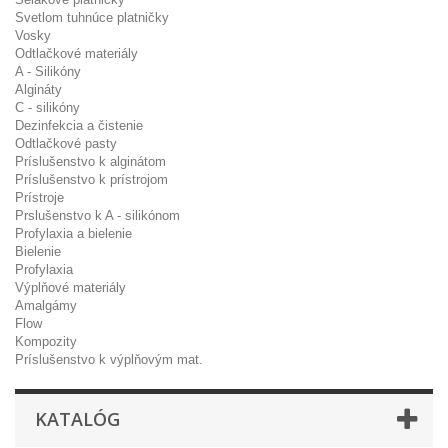
Svetlom tuhnúce platničky
Vosky
Odtlačkové materiály
A - Silikóny
Algináty
C - silikóny
Dezinfekcia a čistenie
Odtlačkové pasty
Príslušenstvo k alginátom
Príslušenstvo k prístrojom
Prístroje
Prslušenstvo k A - silikónom
Profylaxia a bielenie
Bielenie
Profylaxia
Výplňové materiály
Amalgámy
Flow
Kompozity
Príslušenstvo k výplňovým mat.
KATALÓG