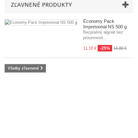
ZĽAVNENÉ PRODUKTY
Economy Pack
Impresional NS 500 g
Bezprašný alginát bez
prítomnosti...
-25%
11,10 €
14,80 €
Všetky zľavnené