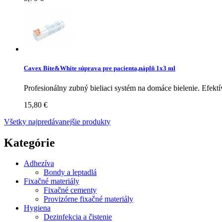
Cavex Bite&White súprava pre pacienta,náplň 1x3 ml
Profesionálny zubný bieliaci systém na domáce bielenie. Efektív
15,80 €
Všetky najpredávanejšie produkty
Kategórie
Adhezíva
Bondy a leptadlá
Fixačné materiály
Fixačné cementy
Provizórne fixačné materiály
Hygiena
Dezinfekcia a čistenie