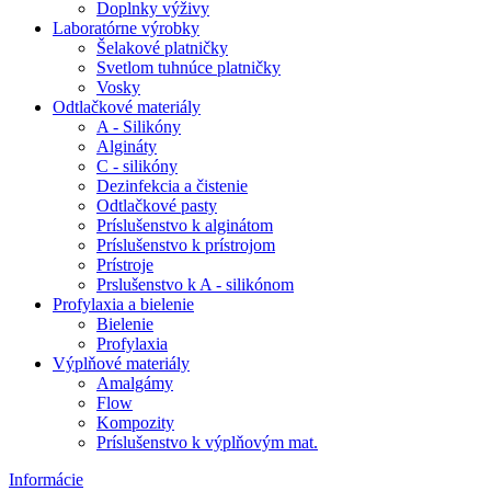
Doplnky výživy
Laboratórne výrobky
Šelakové platničky
Svetlom tuhnúce platničky
Vosky
Odtlačkové materiály
A - Silikóny
Algináty
C - silikóny
Dezinfekcia a čistenie
Odtlačkové pasty
Príslušenstvo k alginátom
Príslušenstvo k prístrojom
Prístroje
Prslušenstvo k A - silikónom
Profylaxia a bielenie
Bielenie
Profylaxia
Výplňové materiály
Amalgámy
Flow
Kompozity
Príslušenstvo k výplňovým mat.
Informácie