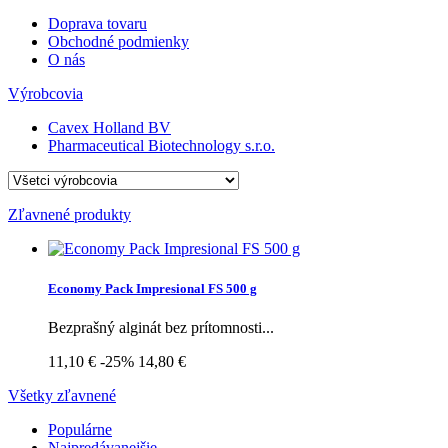
Doprava tovaru
Obchodné podmienky
O nás
Výrobcovia
Cavex Holland BV
Pharmaceutical Biotechnology s.r.o.
Zľavnené produkty
Economy Pack Impresional FS 500 g
Bezprašný alginát bez prítomnosti...
11,10 €
-25%
14,80 €
Všetky zľavnené
Populárne
Najpredávanejšie