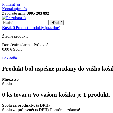
Prihlásiť sa
Kontaktujte nás
Zavolajte nám:
0905-203 892
Hľadať
Košík
0
Product
Produkty
(prázdne)
Žiadne produkty
Doručenie zdarma!
Poštovné
0,00 €
Spolu
Pokladňa
Produkt bol úspešne pridaný do vášho koš
Množstvo
Spolu
0
ks tovaru
Vo vašom košíku je 1 produkt.
Spolu za produkty: (s DPH)
Spolu za poštovné: (s DPH)
Doručenie zdarma!